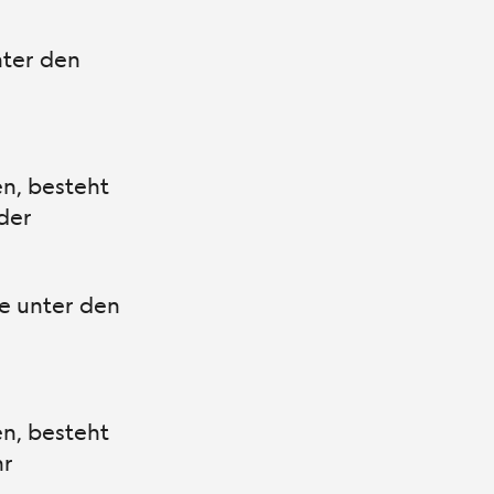
nter den
n, besteht
nder
te unter den
n, besteht
hr