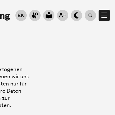
ung
EN
bezogenen
euen wir uns
aten nur für
hre Daten
 zur
aten.