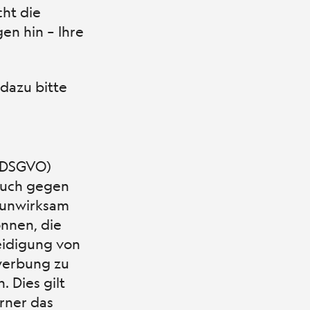
cht die
en hin – Ihre
dazu bitte
f DSGVO)
pruch gegen
h unwirksam
önnen, die
eidigung von
werbung zu
 Dies gilt
erner das