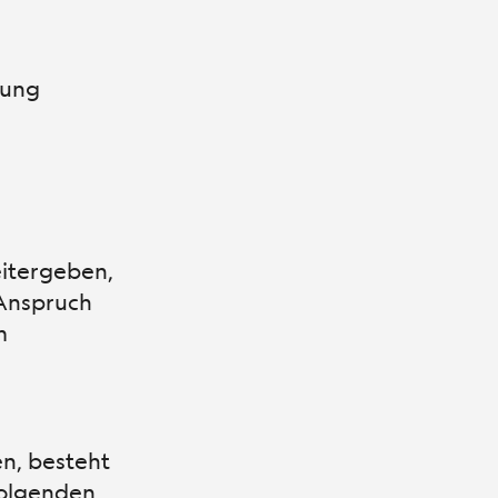
tung
eitergeben,
 Anspruch
m
n, besteht
folgenden