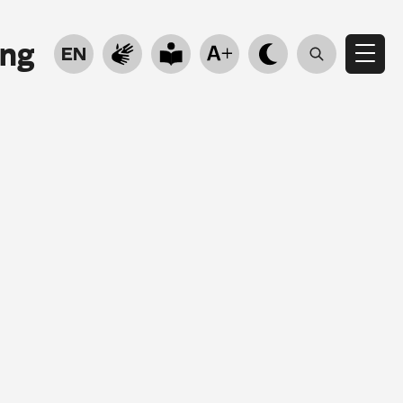
ung
EN