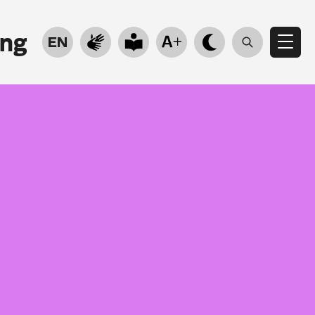
ung
EN