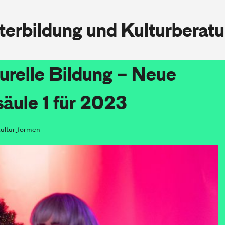
iterbildung und Kulturberat
turelle Bildung – Neue
äule 1 für 2023
kultur_formen