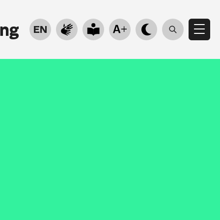
ung
EN