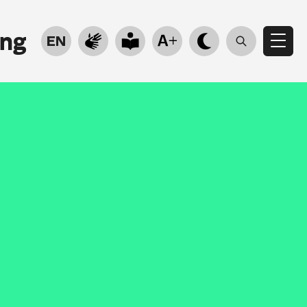
ung
EN