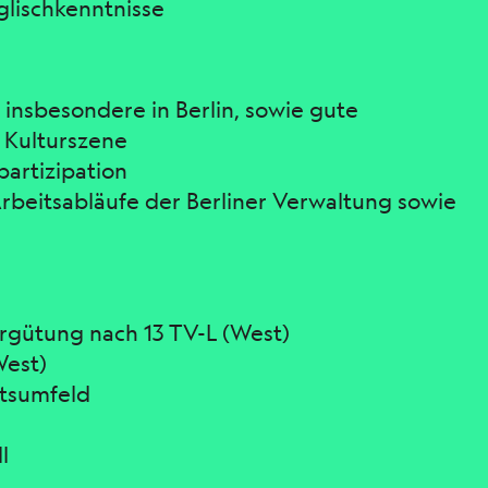
glischkenntnisse
 insbesondere in Berlin, sowie gute
 Kulturszene
artizipation
rbeitsabläufe der Berliner Verwaltung sowie
ergütung nach 13 TV-L (West)
West)
itsumfeld
l