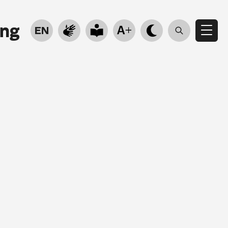
ung
EN