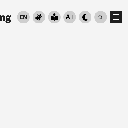
ung
EN