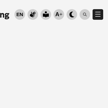
ung
EN